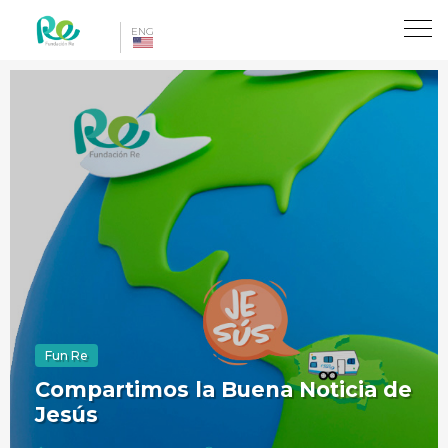
Toggl
ENG
naviga
Fun Re
Compartimos la Buena Noticia de
Jesús