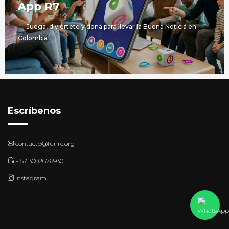
App R7
Juega, diviértete y dona para llevar la Buena Noticia en
Colombia
Escríbenos
contacto@funre.org
+ 57 3002676930
Instagram