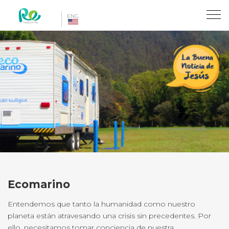
Toggl
ENG
naviga
Ecomarino
Entendemos que tanto la humanidad como nuestro
planeta están atravesando una crisis sin precedentes. Por
ello, necesitamos tomar conciencia de nuestra